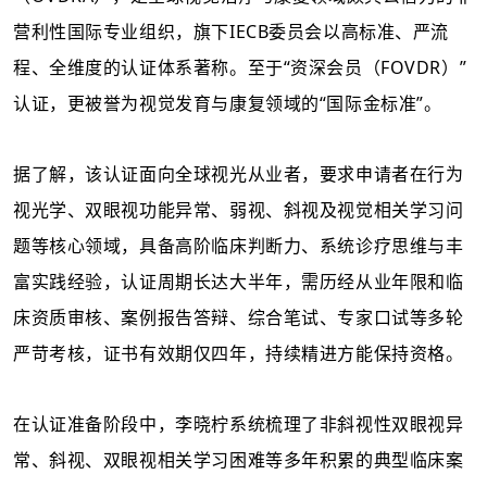
营利性国际专业组织，旗下IECB委员会以
高标准、严流
程、全维度
的认证体系著称。至于
“
资深会员（
FOVDR
）
”
认证，更被誉为视觉发育与康复领域的“国际金标准”。
据了解，该认证面向全球视光从业者，要求申请者在
行为
视光学
、双眼视功能异常、弱视、斜视及视觉相关学习问
题等核心领域，具备高阶临床判断力、系统诊疗思维与丰
富实践经验，认证周期长达大半年，需历经
从业年限和
临
床资质审核、案例报告答辩、综合笔试、专家口试等多轮
严苛考核，证书有效期仅四年，持续精进方能保持资格。
在认证准备阶段中，李晓柠系统梳理了非斜视性双眼视异
常、斜视、双眼视相关学习困难等多年积累的典型临床案