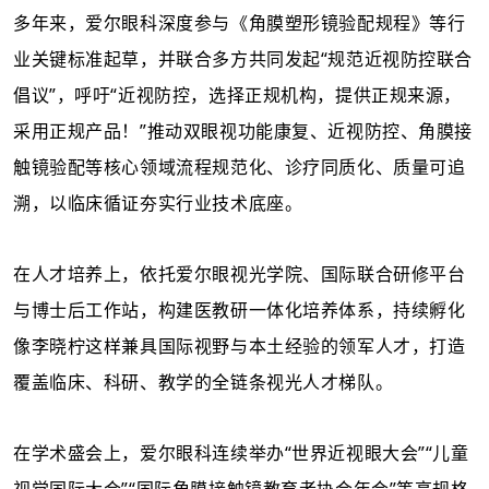
多年来，爱尔眼科深度参与《角膜塑形镜验配规程》等行
业关键标准起草，并联合多方共同发起
“规范近视防控联合
倡议”，呼吁“近视防控，选择正规机构，提供正规来源，
采用正规产品！”推动双眼视功能康复、近视防控、角膜接
触镜验配等核心领域流程规范化、诊疗同质化、质量可追
溯，以临床循证夯实行业技术底座。
在人才培养上，依托爱尔眼视光学院、国际联合研修平台
与博士后工作站，构建医教研一体化培养体系，持续孵化
像李晓柠这样兼具国际视野与本土经验的领军人才，打造
覆盖临床、科研、教学的全链条视光人才梯队。
在学术盛会上，爱尔眼科连续
举
办
“
世界近视眼大会
”“儿童
视觉国际大会”“国际角膜接触镜教育者协会年会”等高规格