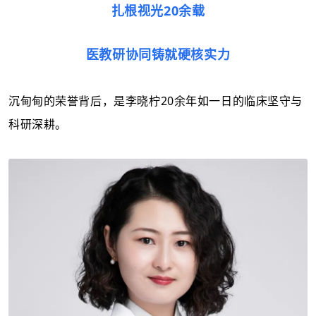
扎根视光
20余载
医教研协同铸就硬核实力
沉甸甸的荣誉背后，是李晓柠
20余年如一日的临床坚守与
科研深耕。