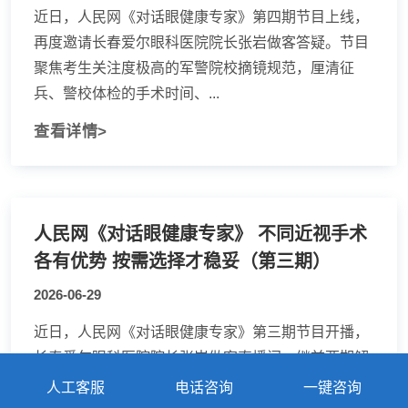
近日，人民网《对话眼健康专家》第四期节目上线，
再度邀请长春爱尔眼科医院院长张岩做客答疑。节目
聚焦考生关注度极高的军警院校摘镜规范，厘清征
兵、警校体检的手术时间、...
查看详情>
人民网《对话眼健康专家》 不同近视手术
各有优势 按需选择才稳妥（第三期）
2026-06-29
近日，人民网《对话眼健康专家》第三期节目开播，
长春爱尔眼科医院院长张岩做客直播间。继前两期解
读高考摘镜黄金期、术后视疲劳等问题后，本期聚焦
人工客服
电话咨询
一键咨询